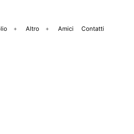
lio
Altro
Amici
Contatti
Apri
Apri
menu
menu