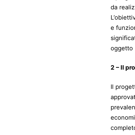
da reali
L’obietti
e funzio
signific
oggetto 
2 – Il pr
Il proget
approvat
prevalen
economic
completo