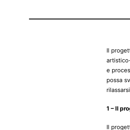
Il proge
artistic
e process
possa svo
rilassars
1 – Il p
Il proge