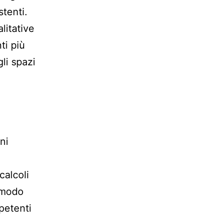
stenti.
litative
ti più
li spazi
ni
calcoli
n modo
petenti