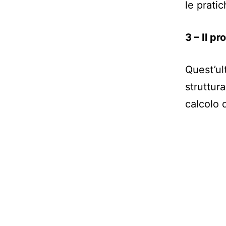
le pratic
3 – Il p
Quest’ult
struttura
calcolo 